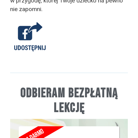
w przygodę, której Twoje dziecko na pewno
nie zapomni.
Odbieram bezpłatną
lekcję
Za darmo