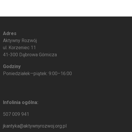
Adres
Aktywny Rozwój
ul. Korzeniec 11
41-300 Dąbrowa Górnicza
Godziny
Poniedziałek—piątek: 9:00–16:00
Infolinia ogólna:
507 009 941
jkantyka@aktywnyrozwoj.org.pl